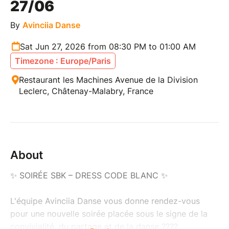
27/06
By
Avinciia Danse
Sat Jun 27, 2026 from 08:30 PM to 01:00 AM
Timezone : Europe/Paris
Restaurant les Machines Avenue de la Division
Leclerc, Châtenay-Malabry, France
About
✨ SOIRÉE SBK – DRESS CODE BLANC ✨
L'équipe Avinciia Danse vous donne rendez-vous
pour une nouvelle soirée placée sous le signe de la
convivialité, du partage et de la danse ????