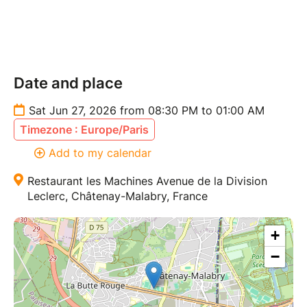
Bachata
Kizomba
Mixées par notre DJ Arma pour vous ambiancer et
Date and place
profiter pleinement de la piste.
Sat Jun 27, 2026 from 08:30 PM to 01:00 AM
Restaurant Les Machines
Timezone : Europe/Paris
254 avenue de la Division Leclerc
92290 Châtenay-Malabry
Add to my calendar
Restaurant les Machines Avenue de la Division
Entrée : 10€
Leclerc, Châtenay-Malabry, France
Réservation conseillé
+
06 23 40 28 16
−
Que vous veniez seul(e), entre amis ou en couple,
rejoignez-nous pour une soirée pleine d'énergie, de
sourires et de belles rencontres.