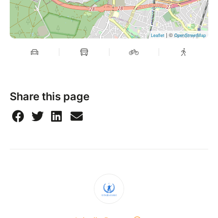
Enfilez votre tenue blanche et venez faire briller la
| ©
piste avec nous ! ✨
Leaflet
OpenStreetMap
Share this page