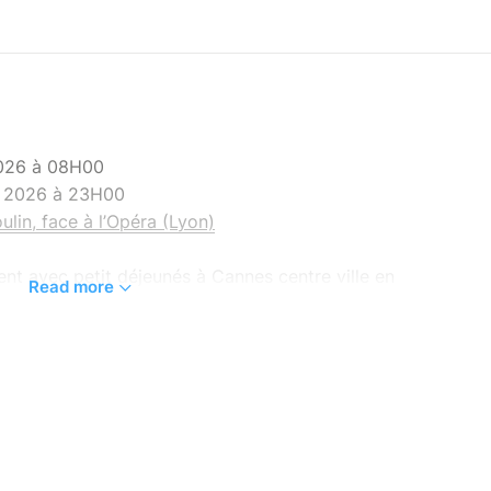
2026 à 08H00
s 2026 à 23H00
lin, face à l’Opéra (Lyon)
ent avec petit déjeunés à Cannes centre ville en
Read more
s de St Tropez, Cannes, Nice, programme, tour
onnelles et les repas.
onaux, envie d’une promenade sur la balade des
s marches du palais des festivals ? Ou bien
e soleil de la mer méditerranée ? Erasmus Paris,