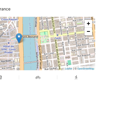
 votre numéro de téléphone portable. Si ce n’est
bilité de régler votre paiement par carte bancaire
France
ypal.
+
ous pouvez payer avec votre carte de crédit si
−
ayPal.
en possession d’une carte d’identité valide
.
nsable en cas d’allergies, de problèmes médicaux
| ©
Leaflet
OpenStreetMap
 et/ou de régime alimentaire particulier.
ation parentale ainsi que le numéro des parents
 :
and tourisme (61 personnes), avec des
lection de nos compagnies se fait sur la base