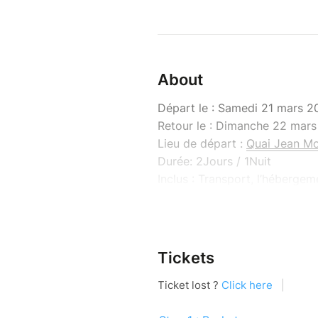
About
Départ le : Samedi 21 mars 
Retour le : Dimanche 22 mar
Lieu de départ :
Quai Jean Mou
Durée: 2Jours / 1Nuit
Inclus : Transport, l’hébergem
chambres de 2 à 4, les visite
leader,
Non inclus : les dépenses pers
Tickets
Erasmus de Lyon et internati
Anglais ? Faire la star sur le
simplement, aller nager sous l