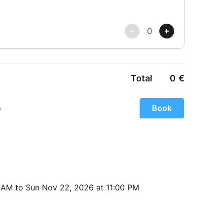
on et remboursement :
r votre achat après votre inscription.
able, non échangeable dans les 30 jours avant le
 en individuels) !
 jusque **48 heures avant le départ.**Il est
t gratuitement avec une autre personne jusque
ation Erasmus Place Paris
s avant un départ pour toi et tes amis.
 sorties et activités.
quement dédiées.
 AM to Sun Nov 22, 2026 at 11:00 PM
 utilisons un système 3D Secure. Votre carte