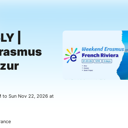
LY |
rasmus
Azur
M to Sun Nov 22, 2026 at
rance