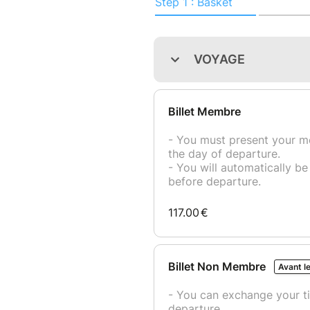
vous invite à découvrir l’une d
nuit à la conquête du sud. St
connues de cette région appe
Journée 1 : Départ de Lyon au
visite de la ville, puis direct
hébergement et temps libre pou
une sortie en soirée vous ser
Journée 2 : Check-out puis dé
à Lyon en fin de journée.
Après ce week-end, Erasmus de
« LA FRENCH RIVIERA » n’auro
Tarifs :
– membre 121€
-non membre 125€ jusqu’au 1