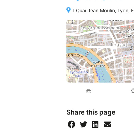
bancaire doit être connecté à
pas le cas, vous avez la possi
1 Quai Jean Moulin, Lyon, 
via notre option règlement Pa
Paypal : Payer avec PayPal, v
vous n’avez pas de compte P
A savoir :
Vous devez être constamment 
(Passeport, carte d’identité…)
Vous devez informer le respo
particuliers (asthme, diabète)
Pour les mineurs, une autoris
doivent être fournis.
Share this page
- Notre charte sur le transport
Votre transport est en car gr
équipements de qualité. La sé