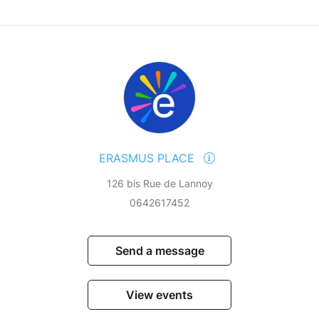
 ans avec au moins l’un des critères suivants :
es
ace !
ERASMUS PLACE
126 bis Rue de Lannoy
0642617452
Send a message
View events