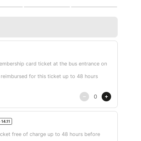
e ses toutes dernières destinations, 2 jours et 1
 Tropez,
Nice
et Cannes, villes mondialement
lée Provence-Alpes-Côte d’Azur.
 matin puis arrivée à St Tropez au matin pour la
ion Cannes pour le check-in dans notre
r le reste de la journée. (Un city tour et
a proposée)
part de Cannes pour la visite de Nice puis retour
 Lyon et internationaux, le chant des cigales et
nt plus de secret pour vous.
4 mars, puis 135€