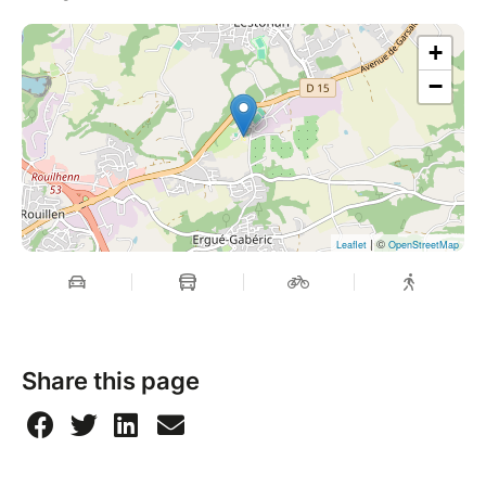
+
−
| ©
Leaflet
OpenStreetMap
Share this page