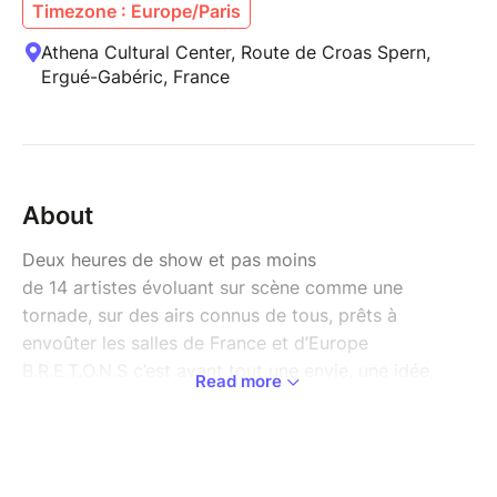
Timezone : Europe/Paris
Athena Cultural Center, Route de Croas Spern,
Ergué-Gabéric, France
About
Deux heures de show et pas moins
de 14 artistes évoluant sur scène comme une
tornade, sur des airs connus de tous, prêts à
envoûter les salles de France et d’Europe
B.R.E.T.O.N.S c’est avant tout une envie, une idée,
Read more
celle de réunir sur scène les acteurs de la musique
celtique actuelle avec des membres de Soldat Louis,
EV,
Kervegans
,
Digresk,
et
Jessica Delot
.
Véritable collectif, B.R.E.T.O.N.S propose sur scène un