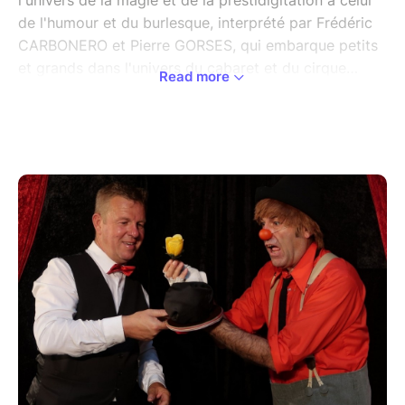
l'univers de la magie et de la prestidigitation à celui
de l'humour et du burlesque, interprété par Frédéric
CARBONERO et Pierre GORSES, qui embarque petits
et grands dans l'univers du cabaret et du cirque…
Read more
Quelques mots sur le spectacle :
Entre complicité et rivalité, le duo "magicien et
clown" pose ses valises chez vous et embarque
petits et grands dans l'univers du cabaret et du
cirque. Magie visuelle, intermèdes burlesques,
grandes illusions et interactivité avec le public sont
les ingrédients de ce spectacle !
Le duo FRED LE MAGICIEN et PIERO LE CLOWN,
mêle l'univers de la magie et de la prestidigitation à
celui de l'humour et du burlesque. Le Magicien et le
Clown, personnages archétypaux du cirque,
présentent une série de numéros souvent théâtralisés