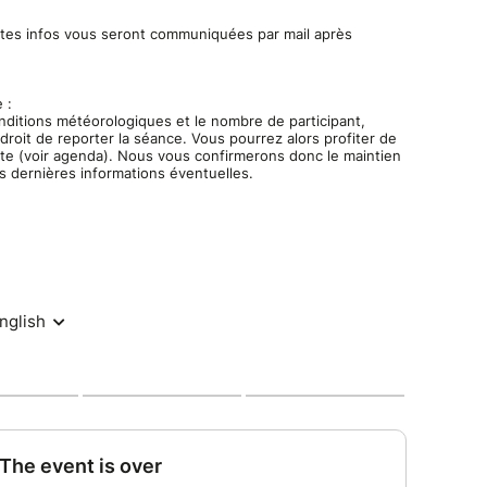
 moment).
ntes infos vous seront communiquées par mail après
 sens sont mis en éveil. Des instants uniques pour
bienfaits de la nature forestière.
 la séance. Un moment de pause, où chacun peut
 :
nditions météorologiques et le nombre de participant,
, le respect, la bienveillance et le non jugement.
 droit de reporter la séance. Vous pourrez alors profiter de
ate (voir agenda). Nous vous confirmerons donc le maintien
les dernières informations éventuelles.
ous les Arbres
assion Nature - Sylvothérapie - Bain de forêt -
erapie-vienne.fr/agenda/