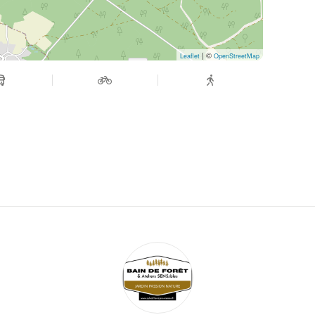
| ©
Leaflet
OpenStreetMap