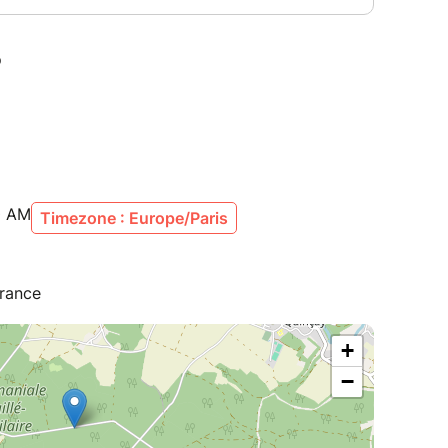
0 AM
Timezone : Europe/Paris
France
+
−