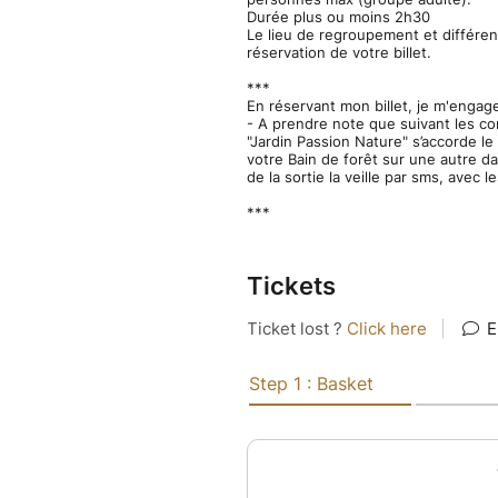
envie et notre inspiration du
Durée plus ou moins 2h30
Le lieu de regroupement et différe
Au cœur de la forêt, tous nos
réservation de votre billet.
se relaxer et s'imprégner des 
***
Un cercle de partage clôture
En réservant mon billet, je m'engage
- A prendre note que suivant les co
alors s’exprimer, dans l’écoute
"Jardin Passion Nature" s’accorde le
***
votre Bain de forêt sur une autre d
de la sortie la veille par sms, avec 
Au plaisir de vous retrouver s
Bellinda & François - Jardin P
***
Ateliers SENS.ibles
***
Tickets
Autres dates :
https://sylvoth