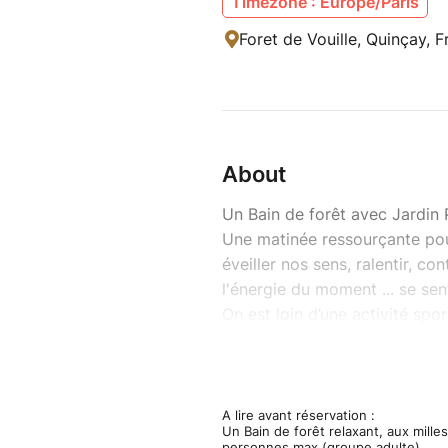
Timezone : Europe/Paris
Foret de Vouille, Quinçay, 
About
Un Bain de forêt avec Jardin 
Une matinée ressourçante pou
éveiller nos sens, ralentir, con
l'énergie du moment ... se sent
On est loin d’une activité sp
botanique !
Bellinda et François vous invi
(peut-être quelques pas pieds
nous arrêtons souvent. Des pau
A lire avant réservation :
Un Bain de forêt relaxant, aux mille
contemplatifs (Land’Art, mand
personnes max (groupe adulte).