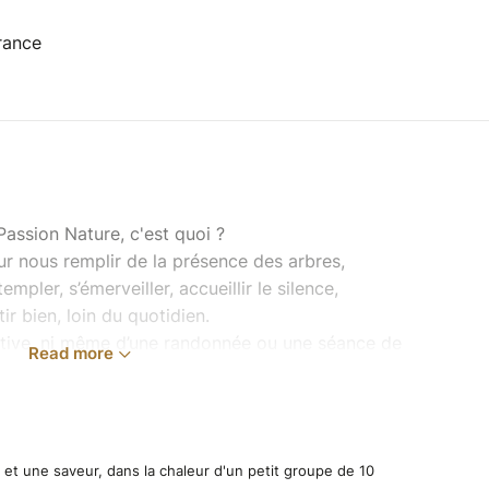
France
Passion Nature, c'est quoi ?
r nous remplir de la présence des arbres,
templer, s’émerveiller, accueillir le silence,
ir bien, loin du quotidien.
ortive, ni même d’une randonnée ou une séance de
Read more
tent à cheminer en forêt sur un petit parcours
 nus ou les yeux bandés !) durant lequel nous
ses qui offrent des instants créatifs, méditatifs,
s et une saveur, dans la chaleur d'un petit groupe de 10
ala, dessin, construction, conte … suivant notre