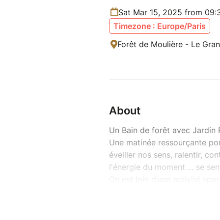
Sat Mar 15, 2025 from 09:
Timezone : Europe/Paris
Forêt de Moulière - Le Gra
About
Un Bain de forêt avec Jardin 
Une matinée ressourçante pou
éveiller nos sens, ralentir, con
l'énergie du moment ... se sent
On est loin d’une activité sp
botanique !
Bellinda et François vous invi
(peut-être quelques pas pieds