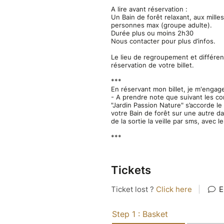
nous arrêtons souvent. Des pau
A lire avant réservation :
Un Bain de forêt relaxant, aux mille
contemplatifs (Land’Art, mand
personnes max (groupe adulte).
envie et notre inspiration du
Durée plus ou moins 2h30
Nous contacter pour plus d’infos.
Au cœur de la forêt, tous nos
Le lieu de regroupement et différe
se relaxer et s'imprégner des 
réservation de votre billet.
Un cercle de partage clôture
***
alors s’exprimer, dans l’écoute
En réservant mon billet, je m'engage
***
- A prendre note que suivant les co
"Jardin Passion Nature" s’accorde le
Au plaisir de vous retrouver s
votre Bain de forêt sur une autre d
Bellinda & François - Jardin P
de la sortie la veille par sms, avec 
Ateliers SENS.ibles
***
***
Autres dates :
https://sylvoth
Tickets