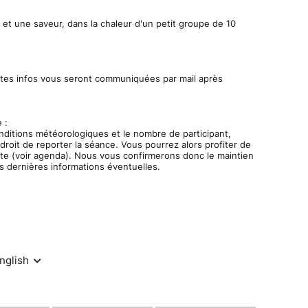
ses qui offrent des instants créatifs, méditatifs,
s et une saveur, dans la chaleur d'un petit groupe de 10
ala, dessin, construction, conte … suivant notre
 moment).
 sens sont mis en éveil. Des instants uniques pour
ntes infos vous seront communiquées par mail après
bienfaits de la nature forestière.
 la séance. Un moment de pause, où chacun peut
, le respect, la bienveillance et le non jugement.
 :
nditions météorologiques et le nombre de participant,
 droit de reporter la séance. Vous pourrez alors profiter de
ous les Arbres
ate (voir agenda). Nous vous confirmerons donc le maintien
assion Nature - Sylvothérapie - Bain de forêt -
les dernières informations éventuelles.
erapie-vienne.fr/agenda/