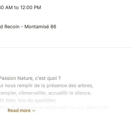
30 AM to 12:00 PM
nd Recoin - Montamisé 86
Passion Nature, c'est quoi ?
r nous remplir de la présence des arbres,
templer, s’émerveiller, accueillir le silence,
ir bien, loin du quotidien.
ortive, ni même d’une randonnée ou une séance de
Read more
tent à cheminer en forêt sur un petit parcours
 nus ou les yeux bandés !) durant lequel nous