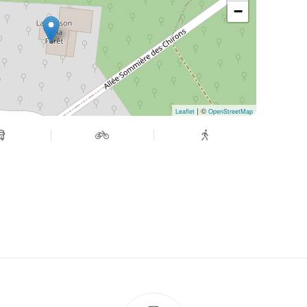
−
| ©
Leaflet
OpenStreetMap