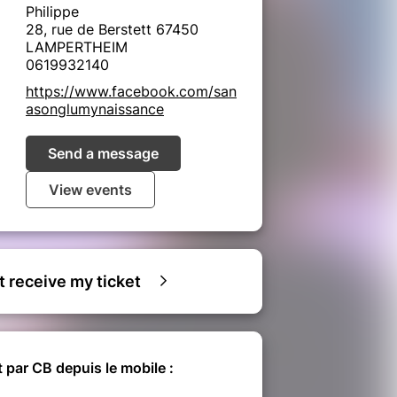
Philippe
28, rue de Berstett 67450
LAMPERTHEIM
0619932140
https://www.facebook.com/san
asonglumynaissance
Send a message
View events
ot receive my ticket
 par CB depuis le mobile :