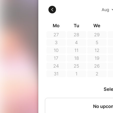
>> Nouveauté : je mets à dispositi
TeraHertz pour une hydratation en