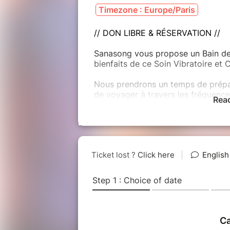
Timezone : Europe/Paris
// DON LIBRE & RÉSERVATION //
Sanasong vous propose un Bain de
bienfaits de ce Soin Vibratoire et Ce
Nous prendrons un temps de prépa
de voyager à travers les fréquence
Rea
observant son propre processus de
Les places sont limitées !
Venez à 19H45, 
// INFORMATIONS PRATIQUES //
Je vous invite à ramener pour votr
>>Tapis de sol (matelas)
>>une couverture, plaid
>>portez une tenue souple, légère
>>une bouteille d'eau pour vous h