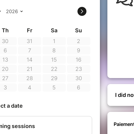
on de l'eau informé par ondes
 profondeur.
I did n
Paiement