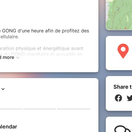
 GONG d'une heure afin de profitez des
llulaire.
ration physique et énergétique avant
s du GONG planétaire et accueillir en
d more
 guéri-son.
pour vous installer !
Share t
e plus grand confort :
 et confortable
ydrater