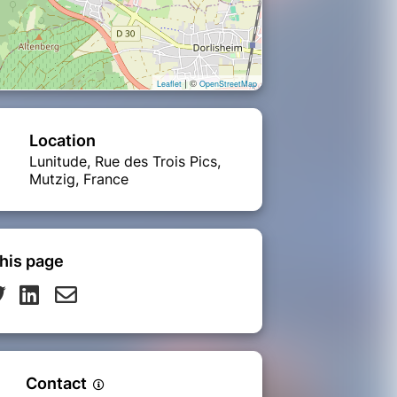
| ©
Leaflet
OpenStreetMap
Location
Lunitude, Rue des Trois Pics,
Mutzig, France
his page
Contact