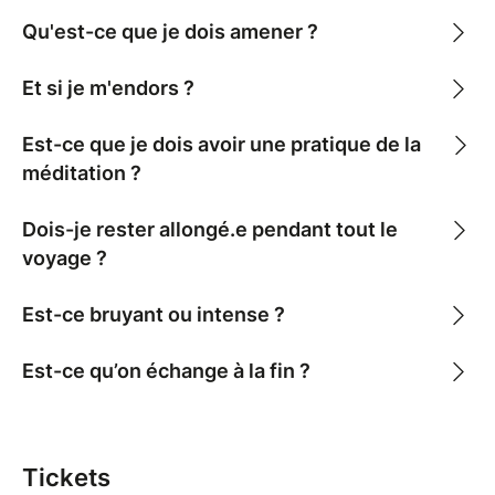
cellules, dénouent les blocages, libèrent les mémoires
Qu'est-ce que je dois amener ?
et allègent les charges émotionnelles.
Et si je m'endors ?
↪ Pour s’offrir une parenthèse sensible et poétique :
dans nos vies remplies et parfois survoltées, ces
Est-ce que je dois avoir une pratique de la
espaces permettent de se déposer, de goûter à la
méditation ?
lenteur, de revenir à soi et de se régénérer.
↪ Pour explorer des thématiques intérieures
Dois-je rester allongé.e pendant tout le
puissantes : chaque séance aborde un thème
voyage ?
différent (ancrage, transformation, légèreté, pardon,
renaissance...) autant de portes pour explorer des
Est-ce bruyant ou intense ?
parties de soi en douceur et en profondeur.
Est-ce qu’on échange à la fin ?
✧ Pour qui ?
– Pour les curieux·ses du son, du corps, du ressenti
– Pour celles et ceux en période de transition, de
Tickets
fatigue, de deuil ou de transformation intérieure