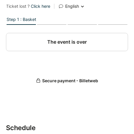
– Pour tous les sensibles, les rêveurs, les intuitifs en
quête de calme, d’écoute et de beauté
– Aucune pratique préalable n’est nécessaire
⁎⁎⁎ Un moment pour ralentir, écouter, vibrer,
s'apaiser ⁎⁎⁎
Schedule