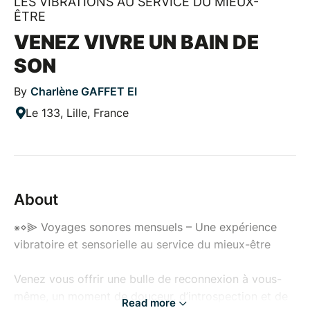
LES VIBRATIONS AU SERVICE DU MIEUX-
ÊTRE
VENEZ VIVRE UN BAIN DE
SON
By
Charlène GAFFET EI
Le 133, Lille, France
About
⁕⋄⫸ Voyages sonores mensuels – Une expérience
vibratoire et sensorielle au service du mieux-être
Venez vous offrir une bulle de reconnexion à vous-
même, un moment de douceur, d’introspection et de
Read more