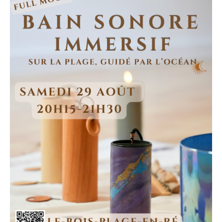
Une expérience sensorielle en pleine nature, propice
au lâcher-prise, à la relaxation profonde et à la
reconnexion à soi.
Accessible à toutes et à tous, sans prérequis. Il vous
suffit de venir avec une tenue confortable, une
serviette ou un tapis, ainsi qu’un plaid si vous le
souhaitez.
✨ Une invitation à ralentir, respirer et vivre un
moment hors du temps, bercé par l’océan.
--> Infos pratiques
• En extérieur, sur la plage du Bois-plage-en-Ré, le
lieu précis sera communiqué la veille de la séance par
SMS.
• Durée : 1h15