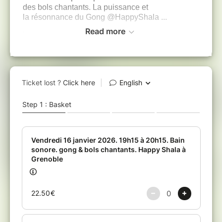
des bols chantants. La puissance et
la résonnance du Gong @HappyShala ...
Read more
Les sons immersifs se propagent dans tout
votre corps ce qui provoque une relaxation
profonde et vous aide à nourrir et ressourcer
votre être.
Un temps pour soi
Un voyage sonore et vibratoire
Un temps de profonde détente
Venez avec un tapis de yoga et une couverture
pour votre confort et un cache-yeux.
Les prochains Bains sonores se déroulent
régulièrelent