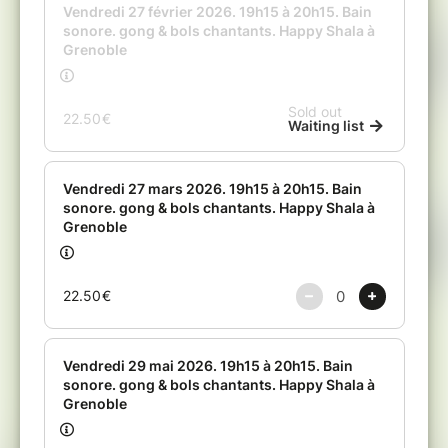
@Happy Shala, 6 rue Voltaire, à Grenoble De
19h15 à 20h15
Places limitées
Pour 2 places achetées, 5€ offert.
Réservations & inscriptions en ligne ci dessous
avec reglement CB, ou par mail & tel avec
réglement par cheque ou espèces.
Inscriptions ne sont pas remboursables. Selon
la situation, en cas d'annulation, voir avec les
organisateurs pour trouver un éventuel
ajustement.