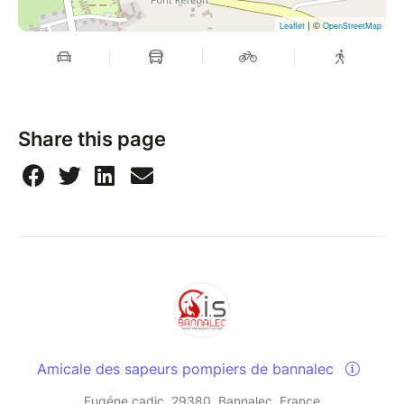
| ©
Leaflet
OpenStreetMap
Share this page
Amicale des sapeurs pompiers de bannalec
Eugéne cadic, 29380, Bannalec, France