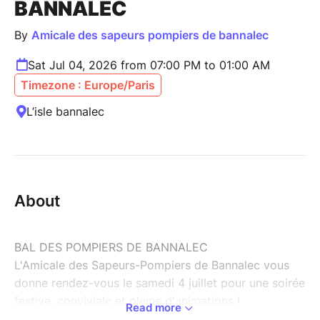
BANNALEC
By
Amicale des sapeurs pompiers de bannalec
Sat Jul 04, 2026 from 07:00 PM to 01:00 AM
Timezone : Europe/Paris
L’isle bannalec
About
BAL DES POMPIERS DE BANNALEC
L'Amicale des Sapeurs-Pompiers de Bannalec vous
donne rendez-vous le samedi 4 juillet pour une soirée
festive, conviviale et pleine d'animations !
Read more
Au programme :