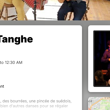
 Tanghe
 to 12:30 AM
ant
, des bourrées, une pincée de suédois,
bien d'autres danses pour se régaler