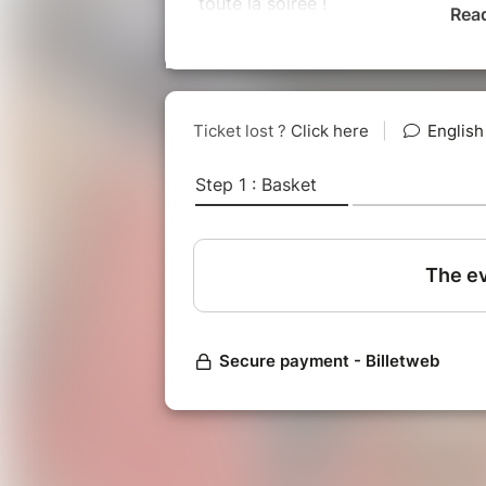
toute la soirée !
Rea
On vous espère nombreux !
Réservez vite !
Gratuit pour les moins de 15 ans.