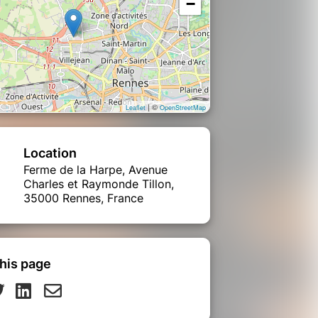
−
| ©
Leaflet
OpenStreetMap
Location
Ferme de la Harpe, Avenue
Charles et Raymonde Tillon,
35000 Rennes, France
his page