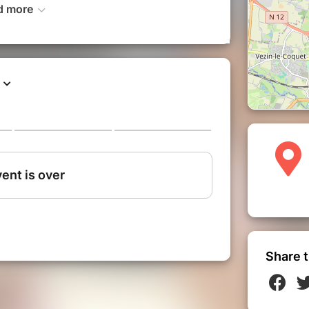
d more
Share t