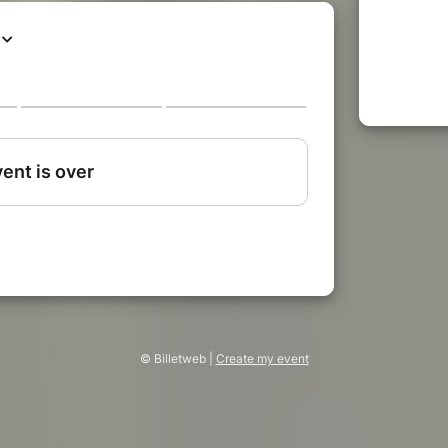
© Billetweb |
Create my event