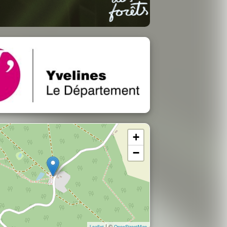
+
−
| ©
Leaflet
OpenStreetMap