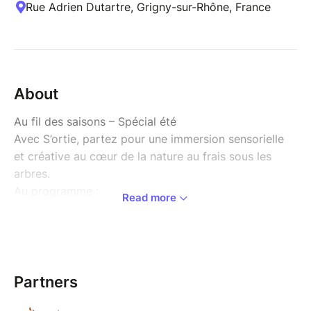
Rue Adrien Dutartre, Grigny-sur-Rhône, France
About
Au fil des saisons – Spécial été
Avec S’ortie, partez pour une immersion sensorielle
et créative au cœur de la nature au frais sous les
arbres.
Au programme :
Read more
Une introduction contée pour plonger dans
l’ambiance de saison,
Un parcours au sein de l’espace naturel du
SMIRIL pour observer les couleurs, les odeurs
et les sons de l'été
Partners
Une observation de la faune et de la flore, à