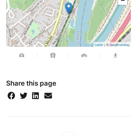
−
| ©
Leaflet
OpenStreetMap
Share this page