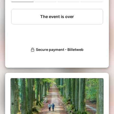
Bonnes chaussures. (entre 6km et 8km en
fonction de la météo)
Guide: Joyce M
Possibilité d'accès aux toilettes et boissons
chaudes, soupe etc (en extérieur) en fin de
promenade. Grand parking gratuit sur place au
musée de la forêt. Gare arrêt Groenendael.