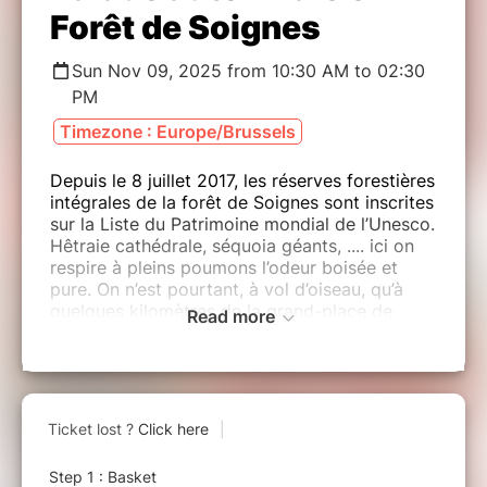
Forêt de Soignes
Sun Nov 09, 2025 from 10:30 AM to 02:30
PM
Timezone : Europe/Brussels
Depuis le 8 juillet 2017, les réserves forestières
intégrales de la forêt de Soignes sont inscrites
sur la Liste du Patrimoine mondial de l’Unesco.
Hêtraie cathédrale, séquoia géants, .... ici on
respire à pleins poumons l’odeur boisée et
pure. On n’est pourtant, à vol d’oiseau, qu’à
quelques kilomètres de la grand-place de
Read more
Bruxelles, de l'urbanisation et du traffic du
ring. Cette pureté, cette impression de
campagne au cœur de la ville, c’est ce qui
attire de nombreux Bruxellois à flâner sur les
sentiers de cette forêt si proche.
Parcours: Hippodrome - Arboretum - Maison
de la Forêt - Vestige du Prieuré - Loge Royale
et ancien hippodrome - Réserve forestière.