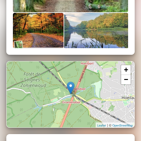
+
−
| ©
Leaflet
OpenStreetMap