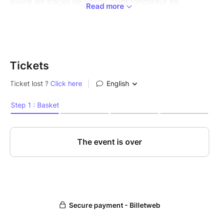
suivre les traces de Sezny, saint fondateur de
Read more
Guissény. Portée par les légendes locales et des
récits venus d’ailleurs, cette balade mêle histoire,
imagination et souffle marin. Une parenthèse
poétique à ne pas manquer !
Tickets
INFOS PRATIQUES :
> Durée : 1h30
> Distance : 1,5 km aller, le long du GR® 34
> Lieu de départ : point accueil du Déjeuner
artistique, au bout du chemin des Garennes à
Guissény, près de la nouvelle œuvre "La harpe
bateau"
> Parking à proximité du stade