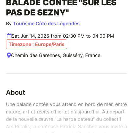
BALADE CONTÉE "SUR LES
PAS DE SEZNY"
By
Tourisme Côte des Légendes
Sat Jun 14, 2025 from 02:30 PM to 04:00 PM
Timezone : Europe/Paris
Chemin des Garennes, Guissény, France
About
Une balade contée vous attend en bord de mer, entre
nature, art et récits d'hier et d'aujourd'hui. Au départ
de la nouvelle œuvre "La harpe bateau" du collectif
Ars Ruralis, la conteuse Patricia Sanchez vous invite à