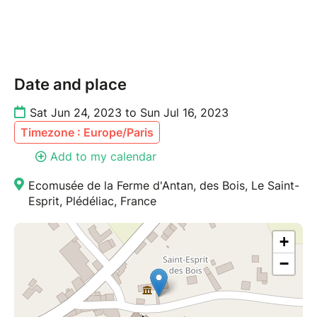
âmes, nos corps et ceux des animaux, mais aussi les
plantes à textiles, encens, et plantes tinctoriales.
Nous vous transmettrons nos savoirs mais aussi des
recettes et des conseils lors d'une parenthèse
Date and place
conviviale faite d'échanges et de belles
découvertes :)
Sat Jun 24, 2023 to Sun Jul 16, 2023
Timezone : Europe/Paris
Tarif : 3h - 30€ / dim matin : 09h30-12h30
Add to my calendar
Ecomusée de la Ferme d'Antan, des Bois, Le Saint-
Esprit, Plédéliac, France
+
−