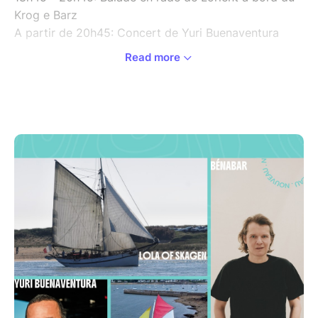
Krog e Barz
A partir de 20h45: Concert de Yuri Buenaventura
Read more
Des points de restauration et buvette seront à votre
dispostion sur le site de "Lorient Océans".
Merci de vous présenter à l'embarquement 15 mn
maximum avant le départ
Merci de présenter le billet d'embarquement depuis
un papier imprimé ou votre smartphone.
Une pièce d'identité pourra vous être demandée
Pour des raisons de règlementations maritimes, Il est
important que l'identité de chaque détenteur de billet
soit bien indiquée durant le processus d'achat ainsi
que ses coordonnées téléphoniques.