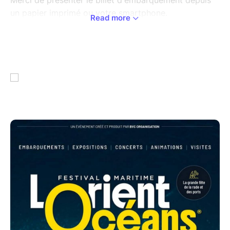
un papier imprimé ou votre smartphone.
Read more
Une pièce d'identité pourra vous être demandée
Pour des raisons de règlementations maritimes, Il est
important que l'identité de chaque détenteur de billet
soit bien indiquée durant le processus d'achat ainsi
que ses coordonnées téléphoniques.
Le capitaine peut décider à la dernière minute
d’annuler ou reporter cette sortie si les conditions
météo ne permettent pas une navigation sûre. Si la
sortie est annulée, votre réservation sera
remboursée. L’organisateur se réserve le droit de
remplacer le bateau par un autre bateau au même
lieu à la même heure, sans possibilité de
remboursement.