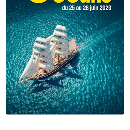
Dès le moment où le passager est invité à embarquer,
celui-ci devra se conformer strictement aux
instructions données par le capitaine qui se réserve le
droit de refuser l’embarquement des passagers,
animaux ou matériels dont la présence à bord
pourrait nuire au bon déroulement de la prestation.
L’organisateur se réserve le droit de facturer tous
dommages que le client pourrait occasionner.