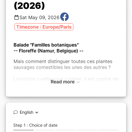
(2026)
Sat May 09, 2026
Timezone : Europe/Paris
Balade "Familles botaniques"
-- Floreffe (Namur, Belgique) --
Mais comment distinguer toutes ces plantes
sauvages comestibles les unes des autres ?
Lorsqu'on cueille pour cuisiner, il est capital de
Read more
ne pas faire d'erreur. Un bon point de départ
consiste à s'intéresser aux familles de nos
chères comestibles. En effet, en botanique, les
plantes sont entre autres classées par familles,
avec des critères bien spécifiques.
Dans cette balade spéciale, nous nous
pencherons sur quelques familles abondantes