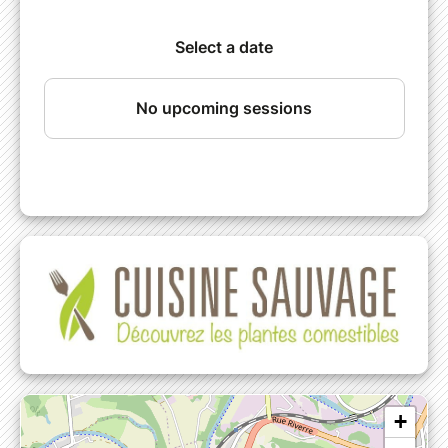
et faciles à reconnaître, qui vous permettront
de restreindre et de préciser vos
identifications rapidement.
Au-delà de l'intérêt culinaire, il s'agit
également d'affuter son sens de l'observation
et de s'émerveiller de toutes les formes que
prennent les végétaux !
Bref, on découvre, on joue, on échange, on
partage. C'est sur un ton informel tout en
étant rigoureux.
Le but : que vous passiez un bon moment et
que le lendemain, vous soyez capables de
récolter et de cuisiner quelques plantes
sauvages.
Tentés par l'expérience ? Rejoignez cette
activité ludique et interactive !
Durée 2h30 / 12,00€/pers.
+
Accessible dès 12 ans / Aucun remboursement