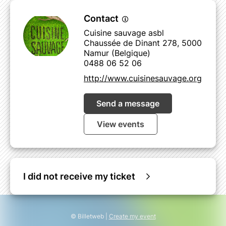
Contact
Cuisine sauvage asbl
Chaussée de Dinant 278, 5000
Namur (Belgique)
0488 06 52 06
http://www.cuisinesauvage.org
Send a message
View events
I did not receive my ticket
© Billetweb |
Create my event