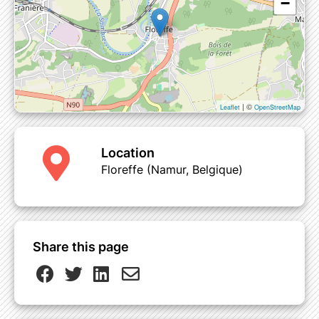
−
ni changement horaire possibles / Activité
maintenue quelle que soit la météo
| ©
Leaflet
OpenStreetMap
Location
Floreffe (Namur, Belgique)
Share this page