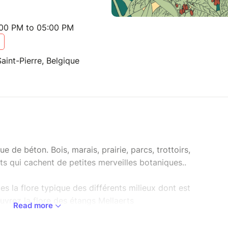
:00 PM to 05:00 PM
aint-Pierre, Belgique
ue de béton. Bois, marais, prairie, parcs, trottoirs,
ts qui cachent de petites merveilles botaniques..
s la flore typique des différents milieux dont est
vrez la flore des étangs Mellaerts
Read more
s vous sera communiqué quelques jours avant la