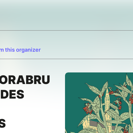
m this organizer
LORABRU
 DES
S