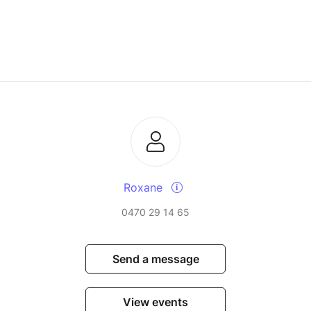
Roxane
0470 29 14 65
Send a message
View events