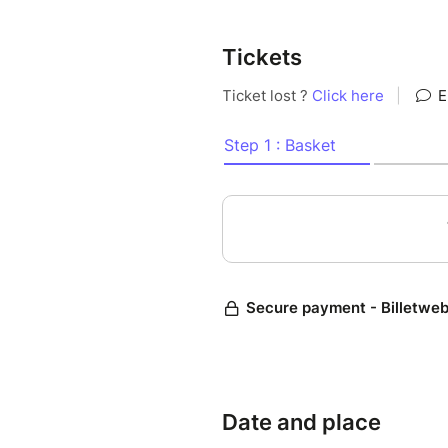
balade
Tickets
Florabru est un projet qui vi
Bruxelles. Plus d'info : florab
À l'initiative de Bruxelles Env
bruxelloise. Un partenariat N
Date and place