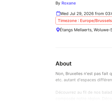
By
Roxane
Wed Jul 29, 2026 from 03
Timezone : Europe/Brussels
Étangs Mellaerts, Woluwe-S
About
Non, Bruxelles n'est pas fait q
etc. autant d'espaces différen
Découvrez au fil de nos balade
composée notre région. Décou
Le lieu de rendez-vous préci