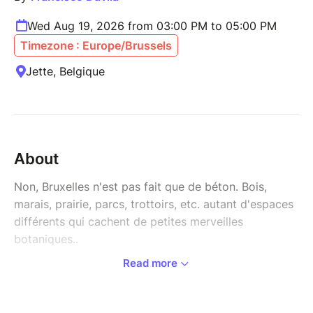
Wed Aug 19, 2026 from 03:00 PM to 05:00 PM
Timezone : Europe/Brussels
Jette, Belgique
About
Non, Bruxelles n'est pas fait que de béton. Bois,
marais, prairie, parcs, trottoirs, etc. autant d'espaces
différents qui cachent de petites merveilles
botaniques..
Read more
Découvrez au fil de nos balades la flore typique des
différents milieux dont est composée notre région.
Découvrez la flore des trottoirs de Jette