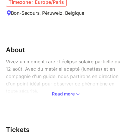
Timezone : Europe/Paris
Bon-Secours, Péruwelz, Belgique
About
Vivez un moment rare : l'éclipse solaire partielle du
12 août. Avec du matériel adapté (lunettes) et en
compagnie d'un guide, nous partirons en direction
d'un point idéal pour observer ce phénomène en
toute sécurité.
Read more
Un instant suspendu où la lumière se métamorphose.
Puis, sur le retour, place à une balade crépusculaire
en forêt. A mesure que l'obscurité gagne du terrain,
l'activité animale change, les sons évoluent, ... Cette
transition vers la nuit offre une ambiance unique,
Tickets