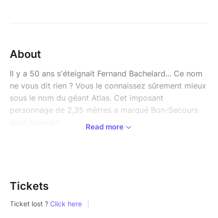
About
Il y a 50 ans s'éteignait Fernand Bachelard... Ce nom
ne vous dit rien ? Vous le connaissez sûrement mieux
sous le nom du géant Atlas. Cet imposant
personnage de 2,35 mètres a marqué Bon-Secours
pour toujours.
Read more
A travers cette balade théâtralisée en forêt, nous
évoquerons sa mémoire de manière poétique en
compagnie d'un comédien, d'un musicien et d'un
échassier. Des passeurs de mémoire l'ayant connu
Tickets
vous parleront également de lui.