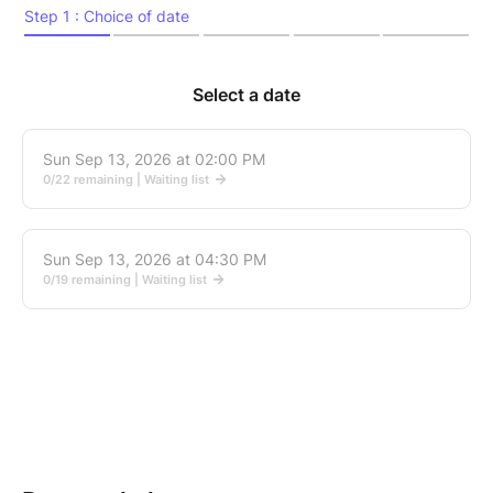
En fin de parcours, un verre sera offert à l'Atlas,
ouvert à proximité du café tenu autrefois par le
géant.
2 départs :
- 14h : sans repas
- 16h30 : avec repas à la Brasserie Atlas (1
plat viande, poisson ou végétarien)
En collaboration avec l'Atlas, la Brasserie Caulier et la
Roulotte théâtrale.
Comédien : Stefan Thibeau.
Auteur : Roland Thibeau.
Musicien : Olivier Terwagne.