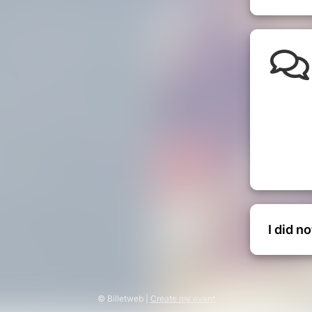
1h environ suivit d’1h de présentation
 .
enfants accompagnés des parents (à
l : contact@tiki-center.com
m
I did n
météo pour son organisation, il est
 annulé (trop de vent, de la pluie, des
rtis et une autre date vous sera
© Billetweb |
Create my event