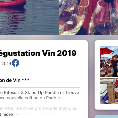
égustation Vin 2019
, 2019
on de Vin ***
de Kitesurf & Stand Up Paddle et Trouve
une nouvelle édition du Paddle
en-être lors d’une promenade atypique.
ivial que nous vous proposons une
d more