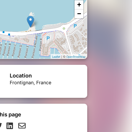
+
−
| ©
Leaflet
OpenStreetMap
Location
Frontignan, France
his page