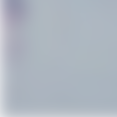
// Durée//
La balade Paddle aura une durée d’ 
et dégustation des différents vins.
Le créneau horaire est de 19h à 21h
Ouvert à tout le monde même aux 
partir de 6 ans)
Inscription OBLIGATOIRE !
Par tel : 06 19 14 87 90 ou par mai
Groupe de 20 personnes maximu
PS : L’évènement étant soumis à la 
malheureusement possible qu’il soit
intempéries..) Vous serez donc ave
proposée..