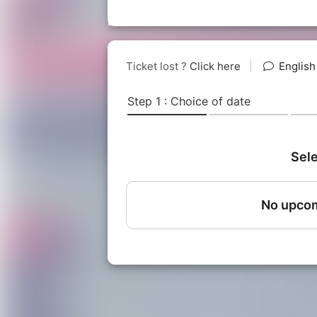
balade en paddle suivie d’une prés
dégustation de 3 à 4 vins. Un vigne
vous faire découvrir l'histoire de s
Les balades Paddle Dégustation so
débutants ou initiés, venez parta
partir de 6 ans) sont également c
Ces promenades ont pour but de :
► Faire découvrir le Stand Up Pad
des moniteurs professionnels
► Faire découvrir des endroits no
► Partager un moment de convivia
pratiquants
► Déguster des vins (rouge, rosé, 
son histoire
► Décompresser après une longue j
activité physique facile et ludiqu