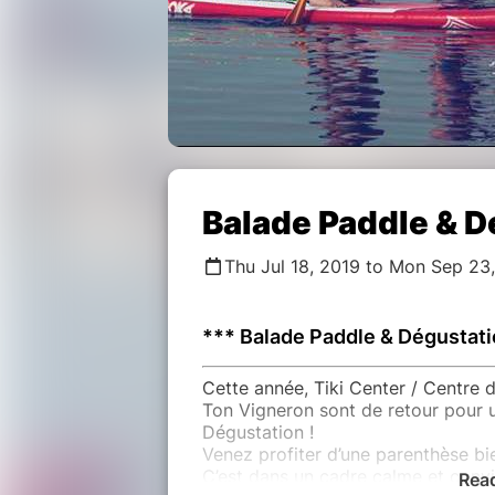
Balade Paddle & D
Thu Jul 18, 2019 to Mon Sep 23
*** Balade Paddle & Dégustati
Cette année, Tiki Center / Centre 
Ton Vigneron sont de retour pour 
Dégustation !
Venez profiter d’une parenthèse bi
C’est dans un cadre calme et conv
Rea