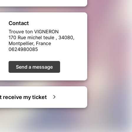
Contact
Trouve ton VIGNERON
170 Rue michel teule , 34080,
Montpellier, France
0624980085
Send a message
ot receive my ticket