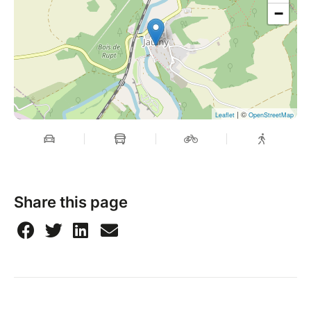
−
| ©
Leaflet
OpenStreetMap
Share this page