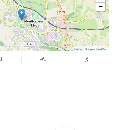
−
| ©
Leaflet
OpenStreetMap