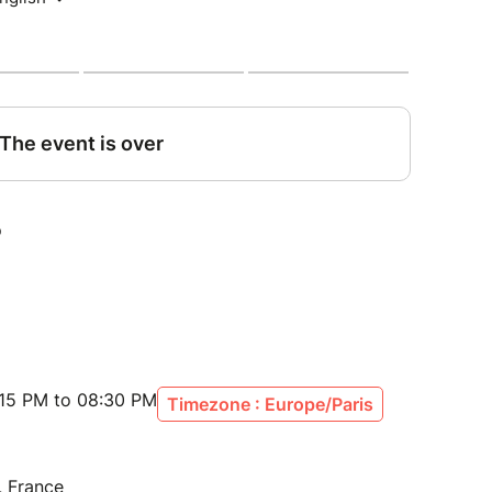
arle de ses phobies absurdes, de ses projections
sme, d'engagement, et de toutes ces
jamais oser en rire.
ent extraordinaire, où chaque éclat de rire est
osité — et peut-être, un pas de côté salutaire
:15 PM to 08:30 PM
Timezone : Europe/Paris
, France