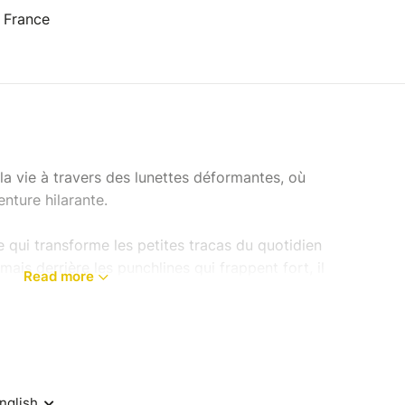
, France
a vie à travers des lunettes déformantes, où
nture hilarante.
 qui transforme les petites tracas du quotidien
ais derrière les punchlines qui frappent fort, il
Read more
elle est notre place dans cette société ? Pourquoi
qui ne nous ressemblent pas ? Comment se
a psychologie, les injonctions générées et les
?
 une autodérision contagieuse et un regard