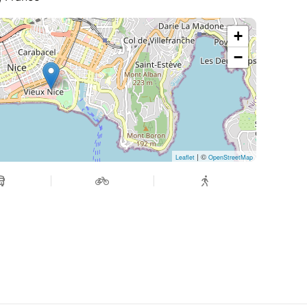
+
−
| ©
Leaflet
OpenStreetMap