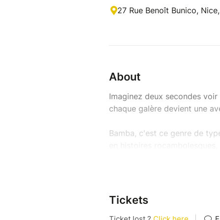
27 Rue Benoît Bunico, Nice
About
Imaginez deux secondes voir l
chaque galère devient une ave
Bamba, c'est ce genre de type
en histoires rocambolesques, m
pose de vraies questions : qu
on court après des modèles 
construit quand l'éducation, l
attentes sociales s'emmêlent 
Tickets
Avec une énergie désarmante,