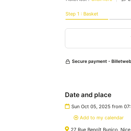
affûté sur le monde, Bamba p
sociales foireuses, de fémini
contradictions qu'on vit sans 
Une soirée où l'ordinaire devi
une petite victoire sur la mor
face à nos certitudes.
Date and place
Sun Oct 05, 2025 from 07
Add to my calendar
27 Rue Benoît Bunico, Nice