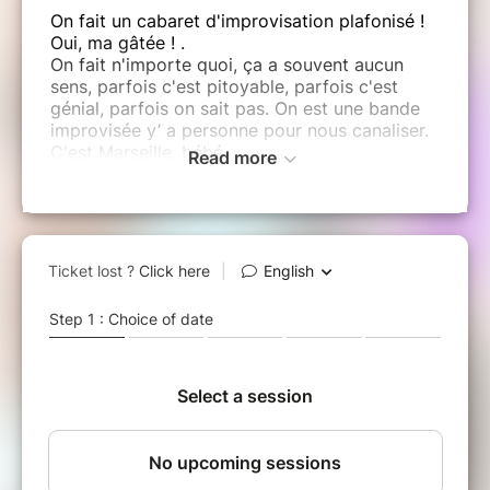
On fait un cabaret d'improvisation plafonisé !
Oui, ma gâtée ! .
On fait n'importe quoi, ça a souvent aucun
sens, parfois c'est pitoyable, parfois c'est
génial, parfois on sait pas. On est une bande
improvisée y’ a personne pour nous canaliser.
C'est Marseille, bébé.
Read more
Et ça fait, zumba, caféw, caféw, carnaval
Une pièce de Charlotte TOCCO.
Avec :
FARAGUET Astrée, AZZI
Adèle, BARONNET Alexandra, BENSASSON
Géraldine, BOTTERI Salomé, CORREIA
Sandrina, DE TAILLANDIER Anne-
Françoise, NAHMIAS Marie, REMLE
Sandrine, BARNIER Alexis, GLOTZ
Matthieu, HOELLINGER Thomas, NEVEU
Francois, NIKAKIS Alexandre, TANG
Maxime, THA Vincent