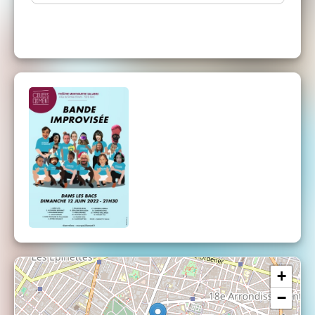
Le Cours Clément
, cours de théâtre pour tous
les niveaux (débutant à avancé) et toutes les
envies (Théâtre, Cinéma, Impro, StandUp,
Comédie Musicale ...). Plusieurs lieux dans
Paris et cours d'essai gratuit à la rentrée !
Cours Clément
+
−