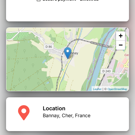
+
−
| ©
Leaflet
OpenStreetMap
Location
Bannay, Cher, France