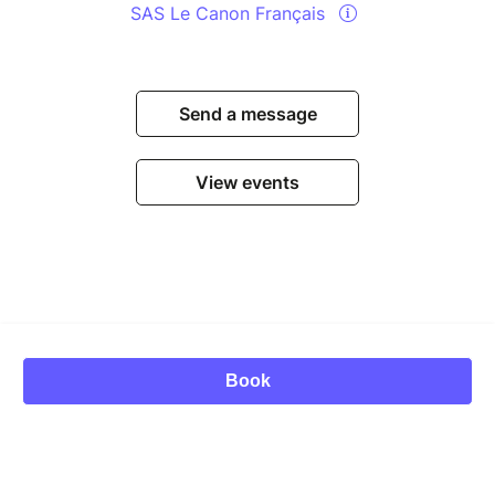
SAS Le Canon Français
Send a message
View events
© Billetweb 2014 - 2026
Legal Notice
Book
Report this page
Contact us