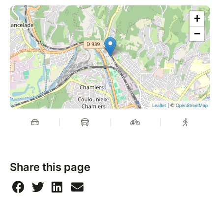
+
−
| ©
Leaflet
OpenStreetMap
Share this page