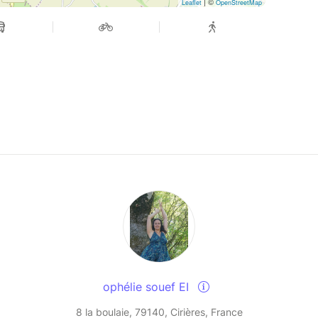
| ©
Leaflet
OpenStreetMap
ophélie souef EI
8 la boulaie, 79140, Cirières, France