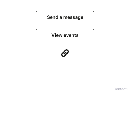
Send a message
View events
Contact u