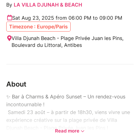
By
LA VILLA DJUNAH & BEACH
Sat Aug 23, 2025 from 06:00 PM to 09:00 PM
Timezone : Europe/Paris
Villa Djunah Beach - Plage Privée Juan les Pins,
Boulevard du Littoral, Antibes
About
✨ Bar à Charms & Apéro Sunset – Un rendez-vous
incontournable !
Samedi 23 août – à partir de 18h30, viens vivre une
expérience créative sur la plage privée de Villa
Djunah Beach - Plage Privée Juan les Pins !
Read more