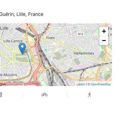
uérin, Lille, France
+
−
| ©
Leaflet
OpenStreetMap