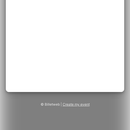
© Billetweb |
Create my event