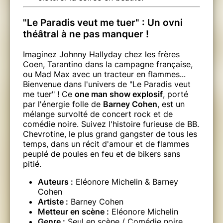
"Le Paradis veut me tuer" : Un ovni
théâtral à ne pas manquer !
Imaginez Johnny Hallyday chez les frères
Coen, Tarantino dans la campagne française,
ou Mad Max avec un tracteur en flammes...
Bienvenue dans l'univers de "Le Paradis veut
me tuer" ! Ce
one man show explosif
, porté
par l'énergie folle de
Barney Cohen
, est un
mélange survolté de concert rock et de
comédie noire. Suivez l'histoire furieuse de BB.
Chevrotine, le plus grand gangster de tous les
temps, dans un récit d'amour et de flammes
peuplé de poules en feu et de bikers sans
pitié.
Auteurs :
Eléonore Michelin & Barney
Cohen
Artiste :
Barney Cohen
Metteur en scène :
Eléonore Michelin
Genre :
Seul en scène / Comédie noire