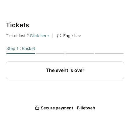
Pierre Fontenelle au violoncelle
Frin Wolter à l’accordéon et
Cagil Cansu Sandilag au piano.
Tickets
Déroulé de la soirée
19:00 Ballade libre dans le Musée
19:30 Ouverture des portes
20:00 Début du Concert
21:00 Dégustation de Chocolat
Dress Code
Tenue de Ville