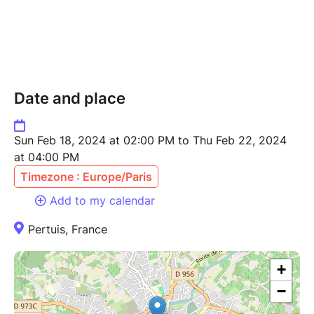
Sabrina DUBOIS Révélatrice de votre Authenticité
Agence de Conseil en image et relooking Certifiée
Consultante en valorisation de l'image de soi
Personal shopper Chroniqueuse Mode à RadioStar.
Date and place
Mélanie et moi vous accompagnerons bien entendu
chaque jour en cuisine et autour d'ateliers culinaires
Sun Feb 18, 2024 at 02:00 PM to Thu Feb 22, 2024
toujours en rapport avec la thématique de notre
at 04:00 PM
séjour.
Timezone : Europe/Paris
Add to my calendar
Nous résiderons dans un lieu exceptionnel à La Villa
Marie au coeur du domaine de Cavalery à
Pertuis, France
Pertuis, établissement classé Maison d'exception où
tout le confort vous y attend.
+
−
Vous serez logées en chambre double (2 lits en
90cm) avec salle de bain partagée. Salle de billard,