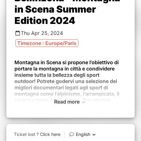
in Scena Summer
Edition 2024
Thu Apr 25, 2024
Timezone : Europe/Paris
Montagna in Scena si propone l'obiettivo di
portare la montagna in città e condividere
insieme tutta la bellezza degli sport
outdoor! Potrete godervi una selezione dei
migliori documentari legati agli sport di
montagna come l'alpinismo, l'arrampicata, il
caving e tanto altro ancora. Per ulteriori
Read more
informazioni visita il
sito
www.montagnainscena.com
Tutti i film sono in versione originale,
sottotitolati in italiano.