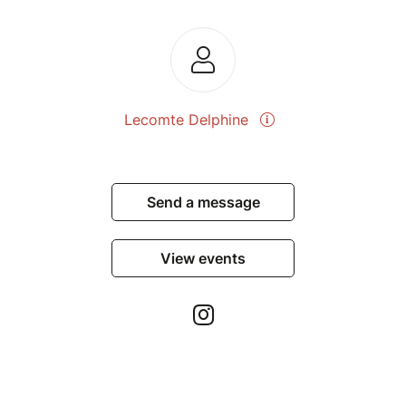
une playlist de musiques apaisantes qui te
transportera vers un état de calme et de
tranquillité. Tu pourras ainsi te détendre
pleinement et ramener le calme à l'intérieur
de toi.
Lecomte Delphine
Cette soirée se déroulera en ligne via
l'application Zoom, te permettant de
participer depuis où tu le souhaites, sans
tracas ni déplacement.
Send a message
Et tu pourras ensuite profiter pleinement
d'une nuit de sommeil réparatrice.
View events
Inscris-toi dès maintenant pour t’offrir un moment de
paix et de connexion à ton désir de maternité. ????
Que tu sois novice en méditation ou pratiquante
expérimentée, cette soirée est ouverte à toutes.
Aucun prérequis n'est nécessaire. Il te suffit de