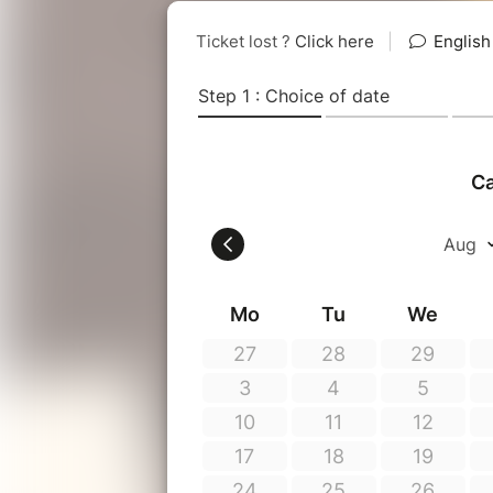
Mais quand un parisien se heurte à
comédie universelle qui réconcilie 
Une comédie de Benoit Labannierre,
Mis en scène par Guilhem Connac
Avec Yoan Lesavre, Benoit Labannie