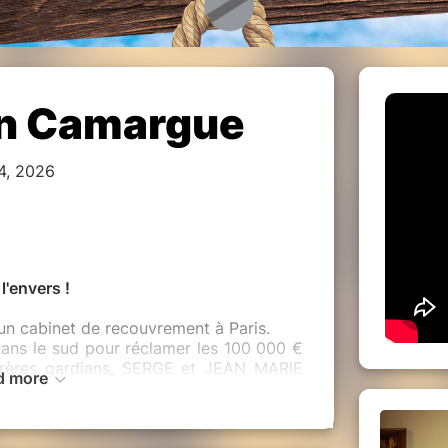
en Camargue
4, 2026
l'envers !
 cabinet de recouvrement à Paris.
dans le sud pour réclamer les 100 000 €
frères gardians, SERGE et JEAN MARIE
d more
ade (ferme provencale), perdue au fin