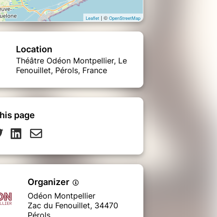
| ©
Leaflet
OpenStreetMap
Location
Théâtre Odéon Montpellier, Le
Fenouillet, Pérols, France
his page
Organizer
Odéon Montpellier
Zac du Fenouillet, 34470
Pérols