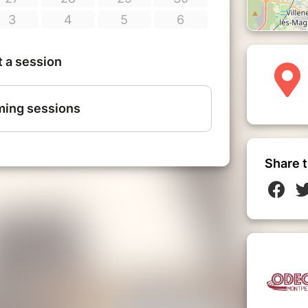
Share t