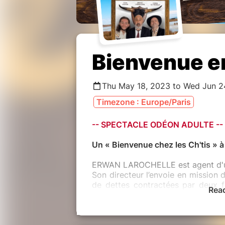
Bienvenue 
Thu May 18, 2023 to Wed Jun 2
Timezone : Europe/Paris
-- SPECTACLE ODÉON ADULTE --
Un « Bienvenue chez les Ch'tis » à 
ERWAN LAROCHELLE est agent d'un
Son directeur l’envoie en mission 
de dettes contractées par deux 
Rea
PESTER, propriétaires d'une Man
fond de la Camargue.