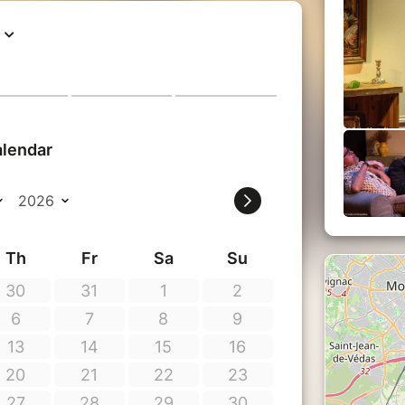
 la culture camarguaise, cela donne une
parisiens et provinciaux !
 Philippe Francou et Pierre du Tremblay
rre et Pierre du Tremblay.