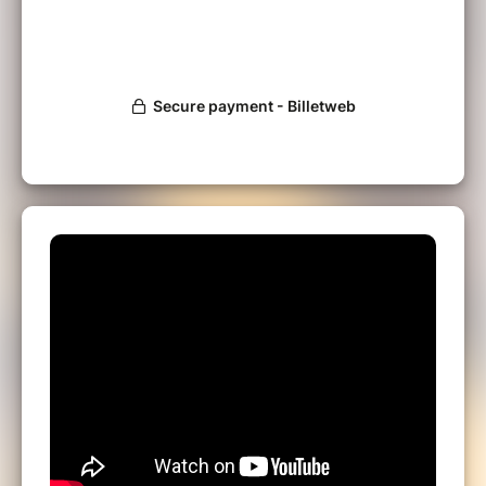
Mis en scène par Guilhem Connac
Avec Yoan Lesavre, Benoit Labannierre et
Pierre du Tremblay.