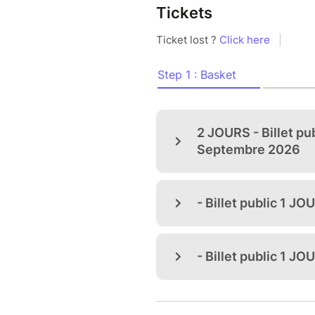
cancérologie du CHU de Poiti
Tickets
DATES ET HORAIRES D'OUVE
- Samedi 6 septembre 2025 
- Dimanche 7 septembre 202
LIEU : Circuit du Mas du Clos
Au programme :
-Exposition & parade le de vo
uniquement)
-Sessions de roulage sur pist
-Baptêmes passager en superca
(à partir de 16 ans)
-Rencontres et échanges avec
Tarifs d’entrée :
* 15 € le pass 1 journée
* 20 € le pass 2 jours