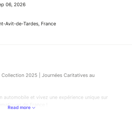
ep 06, 2026
nt-Avit-de-Tardes, France
 Collection 2025 | Journées Caritatives au
n automobile et vivez une expérience unique sur
lématiques de France !
Read more
5 de Sport & Collection, rejoignez-nous pour une
elle(s) dédiée(s) à une grande cause : soutenir la
se en charge des patients du service de