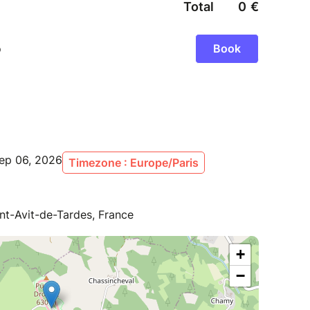
2 ans
enant – places très limitées !
urs, admirer des machines de rêve et contribuer
tour de piste aide !
Sep 06, 2026
Timezone : Europe/Paris
int-Avit-de-Tardes, France
+
−