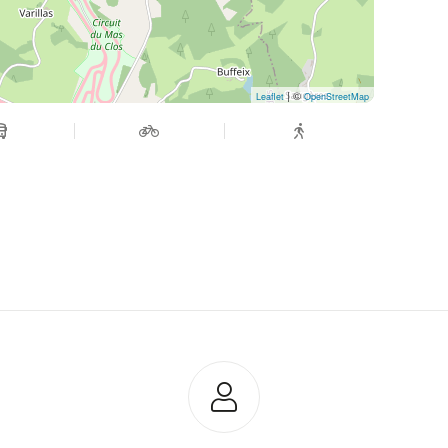
| ©
Leaflet
OpenStreetMap