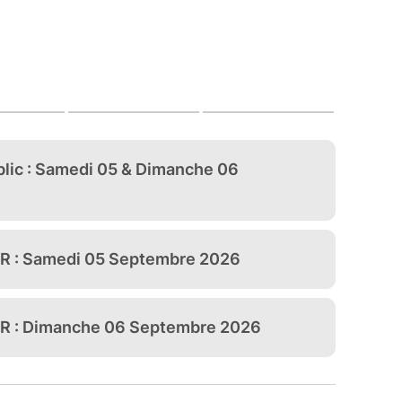
ers.
RTURE AU PUBLIC :
de 10h00 à 18h00
5 de 10h00 à 18h00
 – Saint-Avit-de-Tardes (23200)
itures d’exception (parade le dimanche
e
r : disponibles sur place – 40 € les deux tours
 passionnés et pilotes