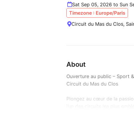
Sat Sep 05, 2026 to Sun S
Timezone : Europe/Paris
Circuit du Mas du Clos, Sai
About
Ouverture au public – Sport &
Circuit du Mas du Clos
Plongez au cœur de la passio
l’un des circuits les plus emb
À l’occasion de l’édition 202
ou deux journée(s) exceptionn
recherche et améliorer la pri