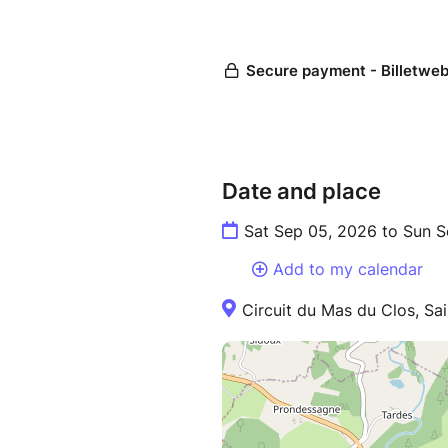
* Gratuit pour les moins de 1
* Billetterie ouverte dès maint
Venez vibrer au son des mote
à une grande cause.
Chaque billet compte, chaque 
Date and place
Sat Sep 05, 2026 to Sun 
Add to my calendar
Circuit du Mas du Clos, Sa