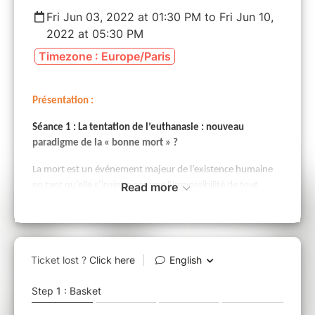
Fri Jun 03, 2022 at 01:30 PM to Fri Jun 10,
2022 at 05:30 PM
Timezone : Europe/Paris
Présentation :
Séance 1 :
La tentation de l’euthanasie : nouveau
paradigme de la « bonne mort » ?
La mort est un événement majeur de l’existence humaine
en tant qu’elle s’insinue comme l’impossibilité de tout
Read more
projet. Dans le contexte d’une maîtrise de la fin de vie,
l’euthanasie se pose aujourd’hui dans certains pays comme
une des issues possibles aux situations de souffrances
réfractaires en fin de vie, voir comme un paradigme de la
« bonne » mort. Cette formation se propose d’aborder les
aspects éthiques de cette question à la lumière de
l’anthropologie chrétienne.