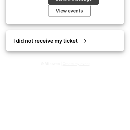
View events
I did not receive my ticket
© Billetweb |
Create my event