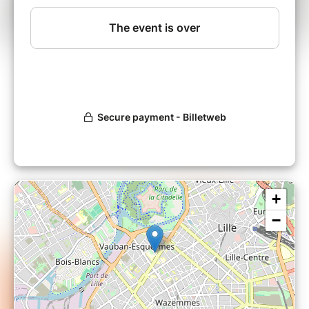
Séance 2 : Soins en fin de vie et questions éthiques
Respecter l’être humain à l’approche de la mort, est
aujourd’hui un impératif éthique majeur. Il s’impose donc
un discernement des pratiques respectueuses des
personnes en fin de vie, dans le contexte d’une
médicalisation extrême de la mort. Cette formation se
propose de donner des repères éthiques concernant
quelques questions bioéthiques spécifiques de la fin de vie.
Objectifs :
Distinguer les éléments cliniques, juridiques,
philosophiques et théologiques dans le contexte
+
de la fin de vie,
−
Énoncer et expliquer les arguments en pro et
contra de l’euthanasie,
Expliquer la position de la théologie catholique à
cet égard.
Intervenant :
Paulo Rodrigues