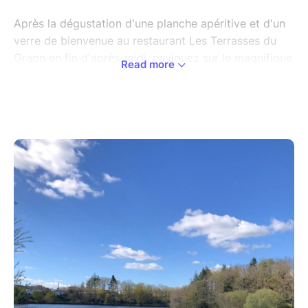
Après la dégustation d'une planche apéritive et d'un
verre de bienvenue au restaurant Les Terrasses du
Graon en fin d'après-midi, naviguez sur le magnifique
Read more
lac du Graon pour rejoindre votre lieu de bivouac
dans les bois.
Installation du bivouac, préparation du repas, dîner et
soirée autour du feu et nuit en hamac! Retour en
canoë le matin après un bon petit déjeuner autour du
feu.
Une expérience nature insolite et inoubliable!
(En week en ou en semaine, au cas où les dates
affichées ne vous conviendraient pas, appelez-nous
ou laisssez nous un message au 06 15 67 32 64 pour
que nous convenions d'une date appropriée pour