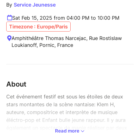
By
Service Jeunesse
Sat Feb 15, 2025 from 04:00 PM to 10:00 PM
Timezone : Europe/Paris
Amphithéâtre Thomas Narcejac, Rue Rostislaw
Loukianoff, Pornic, France
About
Cet événement festif est sous les étoiles de deux
stars montantes de la scène nantaise: Klem H,
auteure, compositrice et interprète de musique
éléctro-pop et Enfant bulle jeune rappeur. Il y aura
également un spectacle de magie réaliser par deux
Read more
jeunes magiciens de La Montagne, au programme