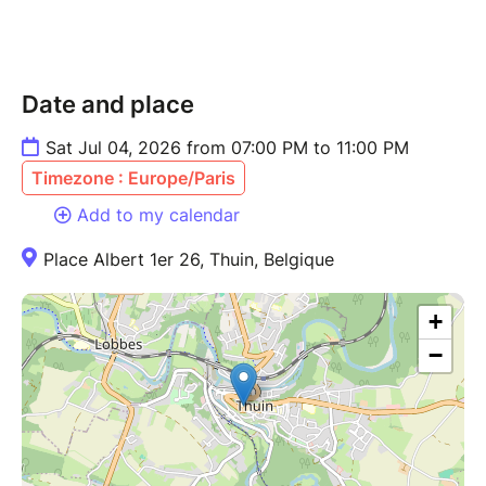
là pour passer une bonne soirée entre amis, ce Blind
Test est fait pour toi.
Date and place
⚠️ Places limitées – réservation conseillée.
Sat Jul 04, 2026 from 07:00 PM to 11:00 PM
Timezone : Europe/Paris
Add to my calendar
Place Albert 1er 26, Thuin, Belgique
+
−