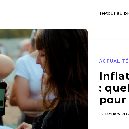
Retour au b
ACTUALIT
Infla
: que
pour
15 January 20