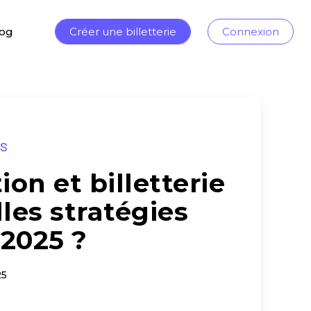
log
Créer une billetterie
Connexion
ÉS
tion et billetterie
lles stratégies
 2025 ?
25