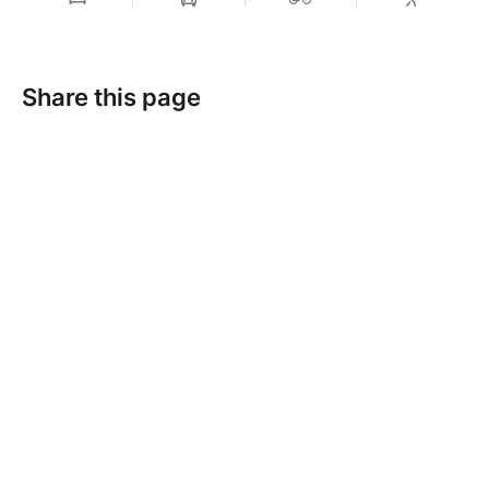
Share this page
Blue Station asbl
Rue Champ du Vénérable 15, 1495, Villers-la-Ville, Belgique
Send a message