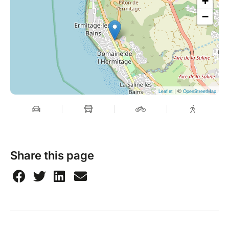
+
−
| ©
Leaflet
OpenStreetMap
Share this page