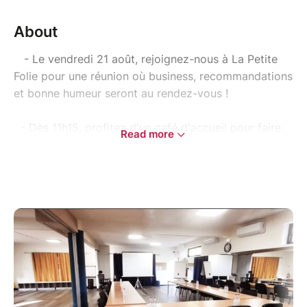
About
- Le vendredi 21 août, rejoignez-nous à La Petite
Folie pour une réunion où business, recommandations
et bonne humeur seront au rendez-vous !
- Dès 11h15, profitez d'un café d'accueil pour faire
Read more
connaissance et commencer à développer votre
réseau avant le lancement de la réunion.
- De 11h30 à 13h, vivez une réunion dynamique,
rythmée et tournée vers les opportunités avec de
belles rencontres, des échanges concrets et des
connexions qui peuvent faire grandir votre activité.
- À partir de 13h, place au networking !
Prolongez les discussions autour d'un généreux